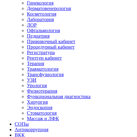
Гинекология
Дерматовенерология
Косметология
Лаборатория
ЛОР
Офтальмология
Педиатрия
Прививочный кабинет
Процедурный кабинет
Регистратура
Рентген кабинет
Терапия
Травматология
Трансфузиология
УЗИ
Урология
Физиотерапия
Функциональная диагностика
Хирургия
Эндоскопия
Стоматология
Массаж и ЛФК
СОПы
Антикоррупция
ВКК