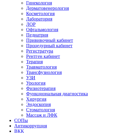
Гинекология
Дерматовенерология
Косметология
Лаборатория
ЛОР
Офтальмология
Педиатрия
Прививочный кабинет
Процедурный кабинет
Регистратура
Рентген кабинет
Терапия
Травматология
Трансфузиология
УЗИ
Урология
Физиотерапия
Функциональная диагностика
Хирургия
Эндоскопия
Стоматология
Массаж и ЛФК
СОПы
Антикоррупция
ВКК