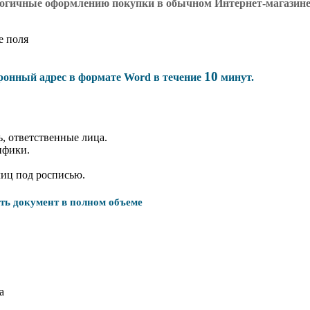
логичные оформлению покупки в обычном Интернет-магазин
е поля
10
тронный адрес в формате Word в течение
минут.
, ответственные лица.
ифики.
лиц под росписью.
ать документ в полном объеме
а