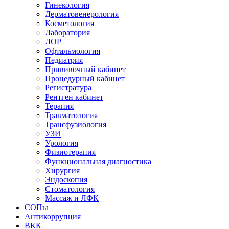
Гинекология
Дерматовенерология
Косметология
Лаборатория
ЛОР
Офтальмология
Педиатрия
Прививочный кабинет
Процедурный кабинет
Регистратура
Рентген кабинет
Терапия
Травматология
Трансфузиология
УЗИ
Урология
Физиотерапия
Функциональная диагностика
Хирургия
Эндоскопия
Стоматология
Массаж и ЛФК
СОПы
Антикоррупция
ВКК