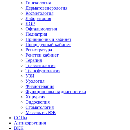
Гинекология
Дерматовенерология
Косметология
Лаборатория
ЛОР
Офтальмология
Педиатрия
Прививочный кабинет
Процедурный кабинет
Регистратура
Рентген кабинет
Терапия
Травматология
Трансфузиология
УЗИ
Урология
Физиотерапия
Функциональная диагностика
Хирургия
Эндоскопия
Стоматология
Массаж и ЛФК
СОПы
Антикоррупция
ВКК