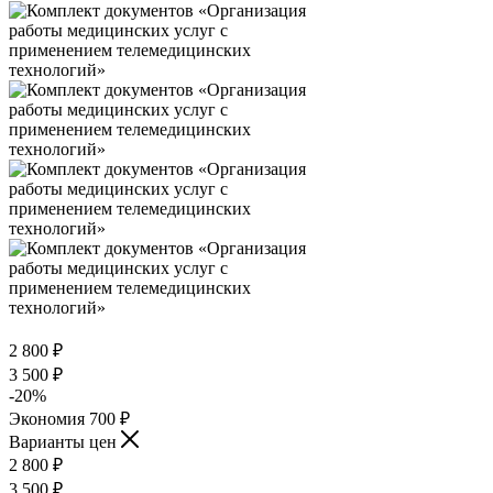
2 800
₽
3 500
₽
-
20
%
Экономия
700
₽
Варианты цен
2 800
₽
3 500
₽