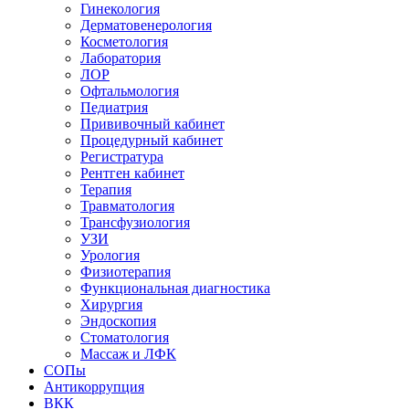
Гинекология
Дерматовенерология
Косметология
Лаборатория
ЛОР
Офтальмология
Педиатрия
Прививочный кабинет
Процедурный кабинет
Регистратура
Рентген кабинет
Терапия
Травматология
Трансфузиология
УЗИ
Урология
Физиотерапия
Функциональная диагностика
Хирургия
Эндоскопия
Стоматология
Массаж и ЛФК
СОПы
Антикоррупция
ВКК