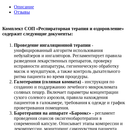
Описание
Отзывы
Комплект СОП «Респираторная терапия и оздоровление»
содержит следующие документы:
Проведение ингаляционной терапии
-
унифицированный алгоритм использования
небулайзеров и ингаляторов. Регламентирует правила
разведения лекарственных препаратов, проверку
исправности аппаратуры, гигиеническую обработку
масок и мундштуков, а также контроль дыхательного
ритма пациента во время процедуры.
Галотерапия (соляная комната)
- инструкция по
созданию и поддержанию лечебного микроклимата
соляных пещер. Включает параметры концентрации
сухого солевого аэрозоля, правила нахождения
пациентов в галокамере, требования к одежде и график
проветривания помещения.
Баротерапия на аппарате «Бароокс»
- регламент
проведения сеансов оксигенобаротерапии в
современной капсуле. Описывает этапы компрессии и
декомпрессии, мониторинг самочувствия пациента