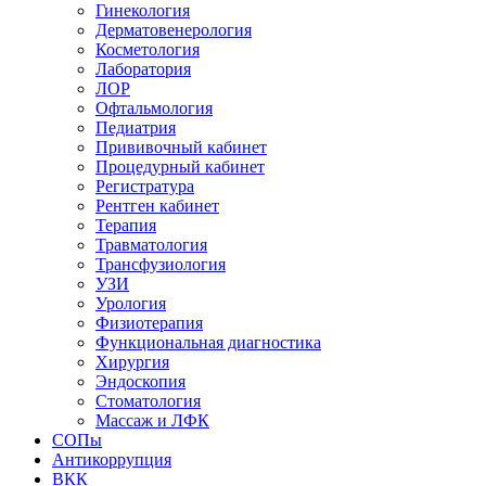
Гинекология
Дерматовенерология
Косметология
Лаборатория
ЛОР
Офтальмология
Педиатрия
Прививочный кабинет
Процедурный кабинет
Регистратура
Рентген кабинет
Терапия
Травматология
Трансфузиология
УЗИ
Урология
Физиотерапия
Функциональная диагностика
Хирургия
Эндоскопия
Стоматология
Массаж и ЛФК
СОПы
Антикоррупция
ВКК