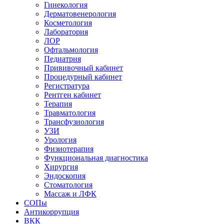
Гинекология
Дерматовенерология
Косметология
Лаборатория
ЛОР
Офтальмология
Педиатрия
Прививочный кабинет
Процедурный кабинет
Регистратура
Рентген кабинет
Терапия
Травматология
Трансфузиология
УЗИ
Урология
Физиотерапия
Функциональная диагностика
Хирургия
Эндоскопия
Стоматология
Массаж и ЛФК
СОПы
Антикоррупция
ВКК