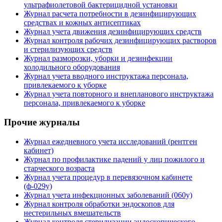
ультрафиолетовой бактерицидной установки
Журнал расчета потребности в дезинфицирующих
средствах и кожных антисептиках
Журнал учета движения дезинфицирующих средств
Журнал контроля рабочих дезинфицирующих растворов
и стерилизующих средств
Журнал разморозки, уборки и дезинфекции
холодильного оборудования
Журнал учета вводного инструктажа персонала,
привлекаемого к уборке
Журнал учета повторного и внепланового инструктажа
персонала, привлекаемого к уборке
Прочие журналы
Журнал ежедневного учета исследований (рентген
кабинет)
Журнал по профилактике падений у лиц пожилого и
старческого возраста
Журнал учета процедур в перевязочном кабинете
(ф-029у)
Журнал учета инфекционных заболеваний (060у)
Журнал контроля обработки эндоскопов для
нестерильных вмешательств
Журнал контроля стерилизации эндоскопического