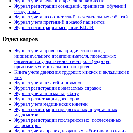
Журнал учета решений врачебной комиссии
Журнал регистрации совещаний, тренингов, обучений
сотрудников
Журнал учета несоответствий, нежелательных событий
Журнал учета претензий и жалоб пациентов
Журнал регистрации заседаний КИЛИ
Отдел кадров
Журнал учета проверок юридического лица,
индивидуального предпринимателя, проводимых
органами государственного контроля (надзора),
органами муниципального контроля
Книга учета движения трудовых книжек и вкладышей в
них
Журнал учета печатей и штампов
Журнал регистрации выдаваемых справок
Журнал учета приема на работу
Журнал регистрации договоров
Журнал учета медицинских книжек
Журнал регистрации предрейсовых, предсменных
медосмотров
Журнал регистрации послерейсовых, послесменных
медосмотров
Журнал учета справок, выданных работникам в связи с