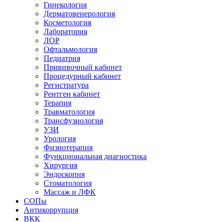
Гинекология
Дерматовенерология
Косметология
Лаборатория
ЛОР
Офтальмология
Педиатрия
Прививочный кабинет
Процедурный кабинет
Регистратура
Рентген кабинет
Терапия
Травматология
Трансфузиология
УЗИ
Урология
Физиотерапия
Функциональная диагностика
Хирургия
Эндоскопия
Стоматология
Массаж и ЛФК
СОПы
Антикоррупция
ВКК